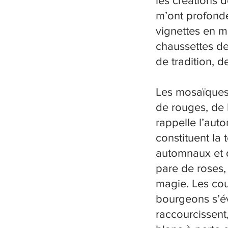
les créations d
m’ont profondé
vignettes en m
chaussettes de
de tradition,
Les mosaïques 
de rouges, de 
rappelle l’auto
constituent la 
automnaux et d
pare de roses,
magie. Les cou
bourgeons s’éve
raccourcissent