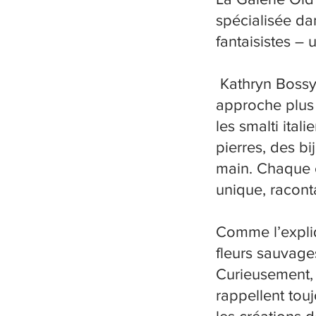
spécialisée da
fantaisistes – 
Kathryn Bossy 
approche plus 
les smalti ital
pierres, des bi
main. Chaque é
unique, raconta
Comme l’expliq
fleurs sauvages
Curieusement, 
rappellent tou