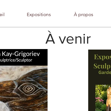
eil
Expositions
À propos
​À venir