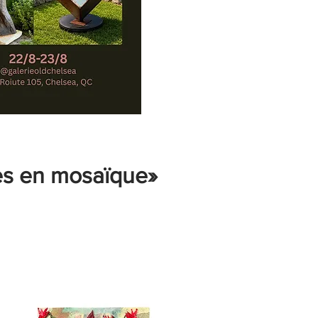
éées en mosaïque»
6