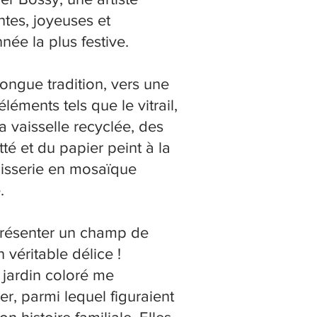
tes, joyeuses et
née la plus festive.
longue tradition, vers une
ments tels que le vitrail,
la vaisselle recyclée, des
tté et du papier peint à la
pisserie en mosaïque
e.
présenter un champ de
 véritable délice !
 jardin coloré me
r, parmi lequel figuraient